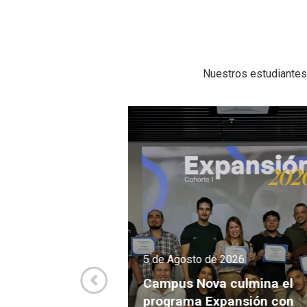
Nuestros estudiantes
de 2026
5 de Agosto de 2026
va culmina el
Expansión con
El Otrigen del Cambio, un