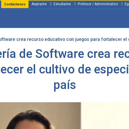
Aspirante
Estudiante
Profesor / Administrativo
Eg
Contáctenos
ftware crea recurso educativo con juegos para fortalecer el 
y Financiación
Servicios
Investigación
Nosotros
Atenció
ería de Software crea re
ecer el cultivo de espec
país