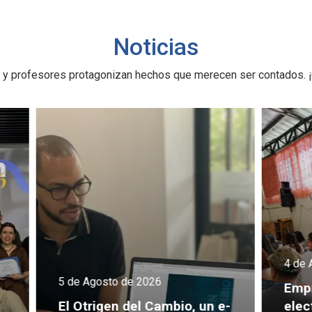
Noticias
 y profesores protagonizan hechos que merecen ser contados. ¡
4 de Agosto de 2026
4 d
Empresas Familiares, la
Do
 e-
electiva que conecta a
Be