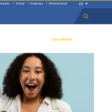
resado
Virtual
Empresa
Internacional
n ciudadana
Transparencia
¡Inscríbete!