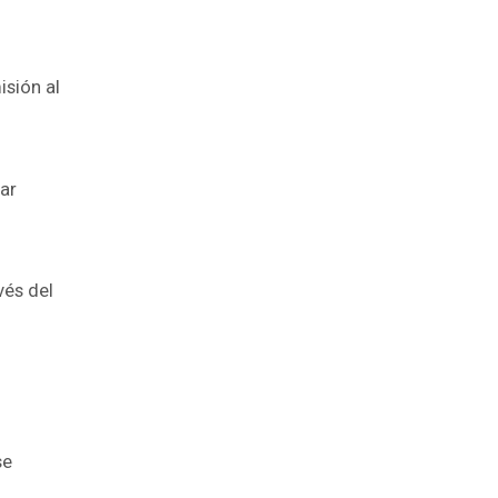
isión al
rar
vés del
se