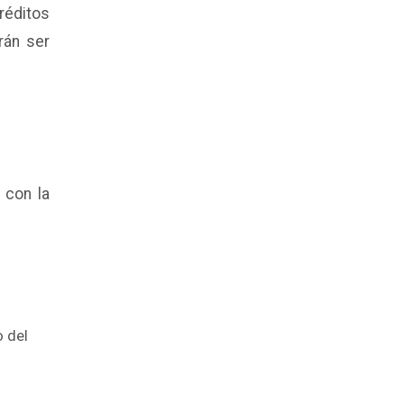
réditos
rán ser
 con la
o del