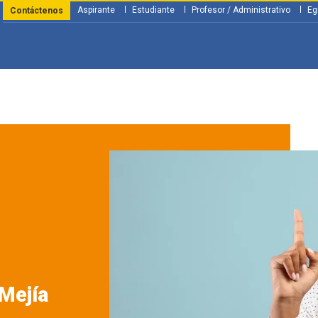
Aspirante
Estudiante
Profesor / Administrativo
Eg
Contáctenos
y Financiación
Servicios
Investigación
Nosotros
Atenció
Mejía