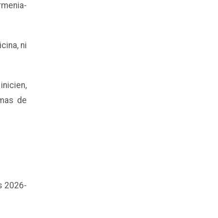
rmenia-
ina, ni
nicien,
amas de
s 2026-