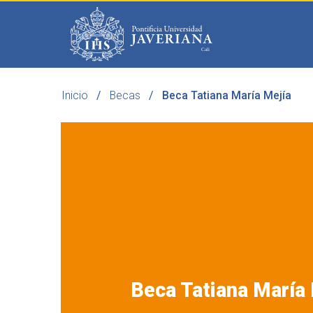
Saltar al contenido principal
Inicio
Becas
Beca Tatiana María Mejía
Programas
Becas 
Beca Tatiana María 