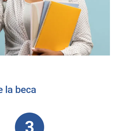
e la beca
3