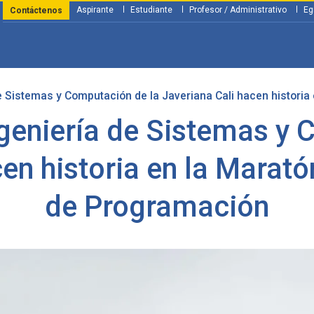
Aspirante
Estudiante
Profesor / Administrativo
Eg
Contáctenos
e Sistemas y Computación de la Javeriana Cali hacen histori
y Financiación
Servicios
Investigación
Nosotros
Atenció
ngeniería de Sistemas y 
cen historia en la Marat
de Programación