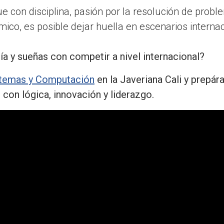
e con disciplina, pasión por la resolución de prob
o, es posible dejar huella en escenarios internac
ía y sueñas con competir a nivel internacional?
istemas y Computación
en la Javeriana Cali y prepára
con lógica, innovación y liderazgo.