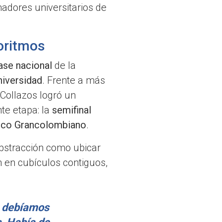
madores universitarios de
goritmos
ase nacional
de la
niversidad
. Frente a más
 Collazos logró un
te etapa: la
semifinal
ico Grancolombiano
.
abstracción como ubicar
 en cubículos contiguos,
s debíamos