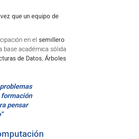
 vez que un equipo de
icipación en el
semillero
 la base académica sólida
cturas de Datos
,
Árboles
 problemas
a formación
ara pensar
o”
Computación