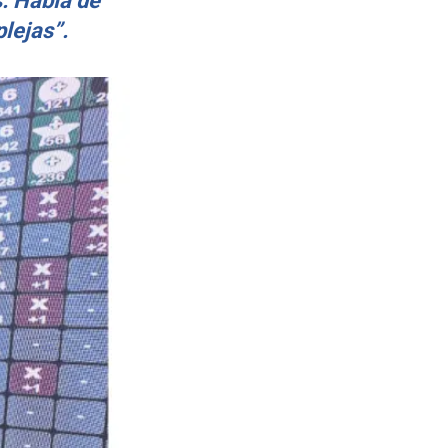
. Había de
lejas”.