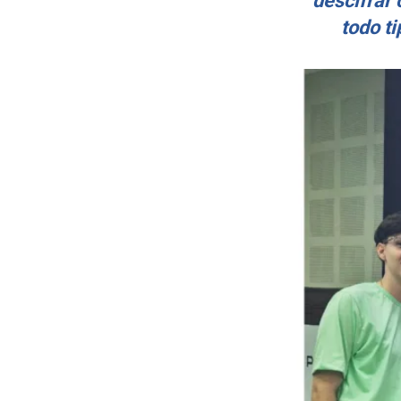
descifrar
todo t