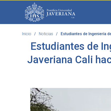
Saltar al contenido principal
Inicio
Noticias
Estudiantes de Ingeniería d
Programas
Becas 
Estudiantes de I
Javeriana Cali ha