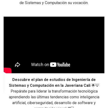
de Sistemas y Computación su vocación.
Descubre el plan de estudios de Ingeniería de
Sistemas y Computación en la Javeriana Cali
🌟💡
C
Prepárate para liderar la transformación tecnológica
aprendiendo las últimas tendencias como inteligencia
,
artificial, ciberseguridad, desarrollo de software y
de