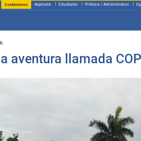
Aspirante
Estudiante
Profesor / Administrativo
Eg
Contáctenos
6
y Financiación
Servicios
Investigación
Nosotros
Atenció
a aventura llamada CO