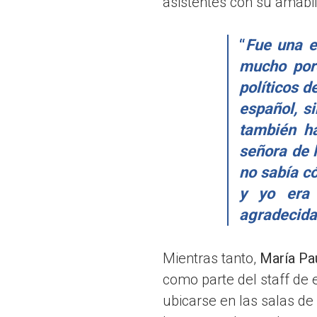
asistentes con su amabil
“
Fue una e
mucho porq
políticos d
español, s
también ha
señora de l
no sabía c
y yo era 
agradecida
Mientras tanto,
María Pa
como parte del staff de 
ubicarse en las salas de