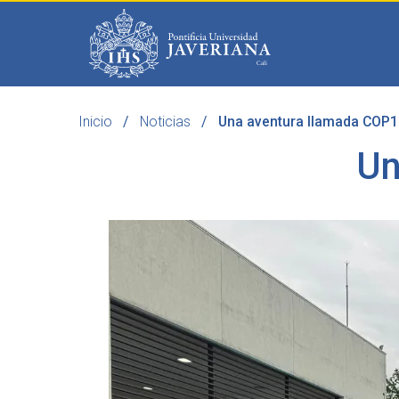
Saltar al contenido principal
Inicio
Noticias
Una aventura llamada COP1
Programas
Becas 
Un