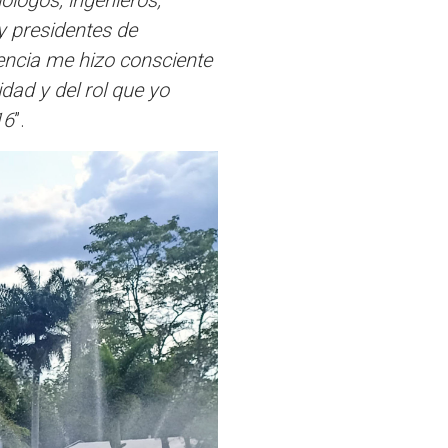
iólogos, ingenieros,
y presidentes de
encia me hizo consciente
dad y del rol que yo
16
”.