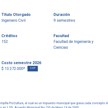
Título Otorgado
Duración
Ingeniero Civil
9 semestres
Créditos
Facultad
152
Facultad de Ingeniería y
Ciencias
Costo semestre 2026
$ 13.272.000*
COP
tampilla ProCultura, el cual es un impuesto municipal que grava cada concepto d
os en 1.5%. Acuerdo Municipal No.155 de Mayo 19 de 2005.