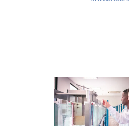
Javeri
Cifras
24
de camp