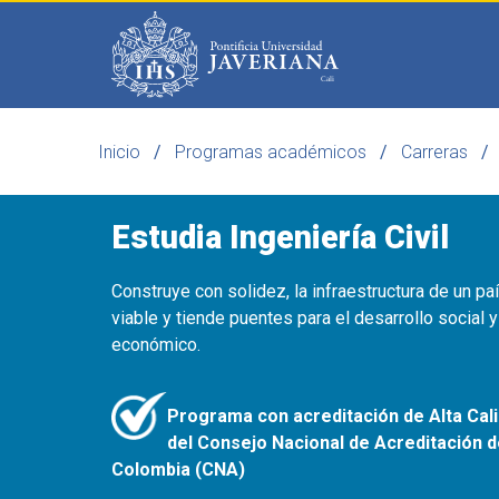
Saltar al contenido principal
Inicio
Programas académicos
Carreras
Programas
Becas 
Estudia Ingeniería Civil
Construye con solidez, la infraestructura de un p
viable y tiende puentes para el desarrollo social y
económico.
Programa con acreditación de Alta Cal
del Consejo Nacional de Acreditación 
Colombia (CNA)