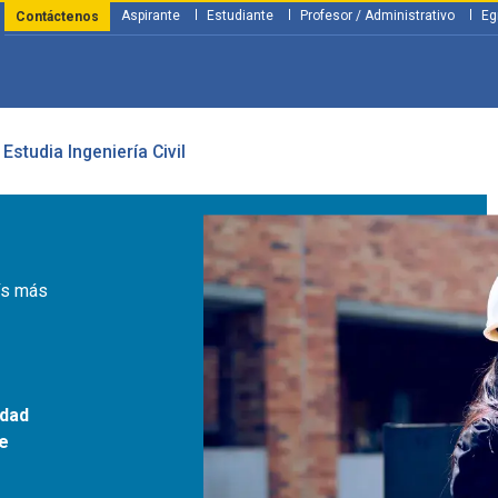
Aspirante
Estudiante
Profesor / Administrativo
Eg
Contáctenos
Estudia Ingeniería Civil
y Financiación
Servicios
Investigación
Nosotros
Atenció
aís más
idad
de