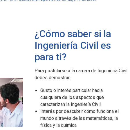
¿Cómo saber si la
Ingeniería Civil es
para ti?
Para postularse a la carrera de Ingeniería Civil
ana Cali en
Javeriana Cali en
Javeriana Cal
debes demostrar:
Cifras
Cifras
Gusto o interés particular hacia
,4 m2
1.347
51%
cualquiera de los aspectos que
caracterizan la Ingeniería Civil.
us por estudiante.
profesores.
de los profesore
Interés por descubrir cómo funciona el
planta tienen títul
mundo a través de las matemáticas, la
doctor.
física y la química