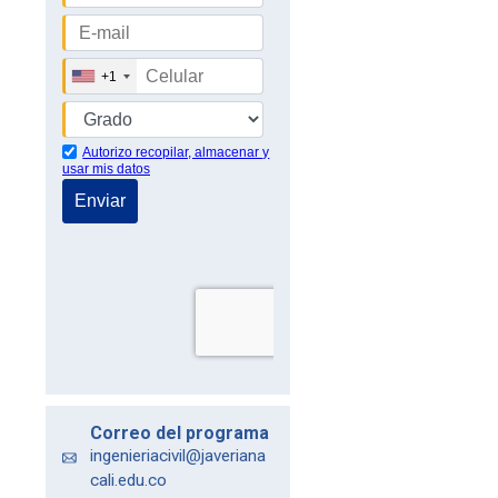
Correo del programa
ingenieriacivil@javeriana
cali.edu.co