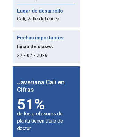
Lugar de desarrollo
Cali, Valle del cauca
Fechas importantes
Inicio de clases
27 / 07 / 2026
i en
Javeriana Cali en
Javeriana Cali en
Cifras
Cifras
180
24,4 m2
s de
universidades aliadas en
de campus por estudiante.
o de
el mundo.