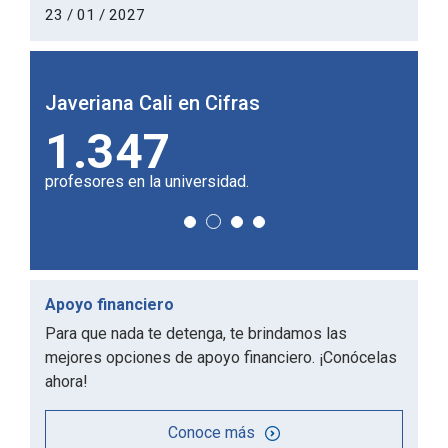
23 / 01 / 2027
Javeriana Cali en Cifras
Javeria
1.347
51
profesores en la universidad.
de los pr
Apoyo financiero
Para que nada te detenga, te brindamos las
mejores opciones de apoyo financiero. ¡Conócelas
ahora!
Conoce más