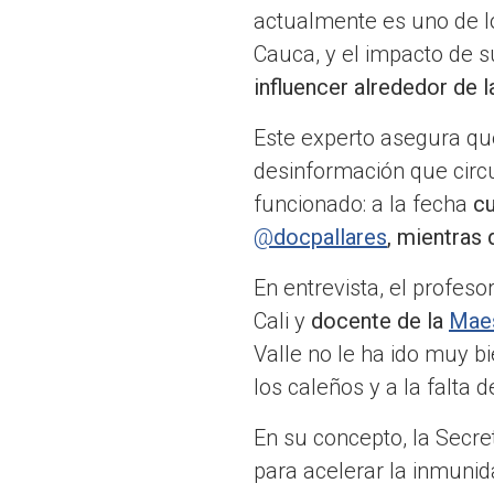
actualmente es uno de lo
Cauca, y el impacto de s
influencer alrededor de 
Este experto asegura que
desinformación que circu
funcionado: a la fecha
cu
@
docpallares
, mientras
En entrevista, el profeso
Cali y
docente de la
Maes
Valle no le ha ido muy b
los caleños y a la falta d
En su concepto, la Secre
para acelerar la inmuni