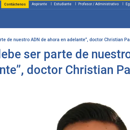
Aspirante
Estudiante
Profesor / Administrativo
Eg
Contáctenos
rte de nuestro ADN de ahora en adelante”, doctor Christian Pa
y Financiación
Servicios
Investigación
Nosotros
Atenció
debe ser parte de nuestr
nte”, doctor Christian Pa