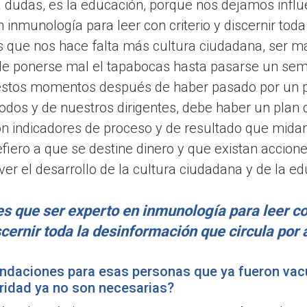
r a dudas, es la educación, porque nos dejamos influ
n inmunología para leer con criterio y discernir tod
 es que nos hace falta más cultura ciudadana, ser m
de ponerse mal el tapabocas hasta pasarse un semá
estos momentos después de haber pasado por un pa
odos y de nuestros dirigentes, debe haber un plan 
on indicadores de proceso y de resultado que midan
fiero a que se destine dinero y que existan accio
r el desarrollo de la cultura ciudadana y de la ed
es que ser experto en inmunología para leer con
scernir toda la desinformación que circula por a
ndaciones para esas personas que ya fueron vac
ridad ya no son necesarias?