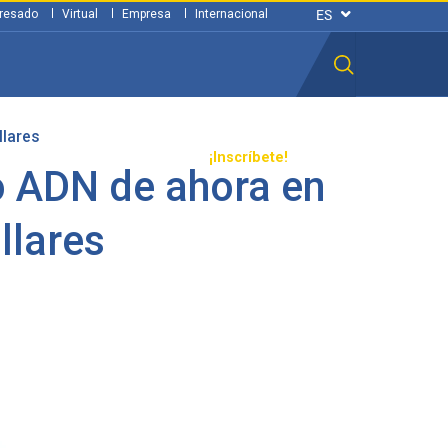
resado
Virtual
Empresa
Internacional
llares
n ciudadana
Transparencia
¡Inscríbete!
o ADN de ahora en
llares