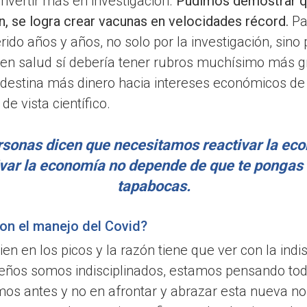
 invertir más en investigación.
Pudimos demostrar qu
n, se logra crear vacunas en velocidades récord.
Pa
ido años y años, no solo por la investigación, sino 
ón en salud sí debería tener rubros muchísimo más 
destina más dinero hacia intereses económicos de o
de vista científico.
sonas dicen que necesitamos reactivar la eco
ivar la economía no depende de que te pongas 
tapabocas.
con el manejo del Covid?
en en los picos y la razón tiene que ver con la indis
eños somos indisciplinados, estamos pensando todo
mos antes y no en afrontar y abrazar esta nueva n