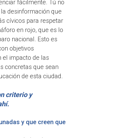
enciar fácilmente. Tú no
a la desinformación que
ás cívicos para respetar
foro en rojo, que es lo
ro nacional. Esto es
con objetivos
 el impacto de las
nes concretas que sean
ucación de esta ciudad.
 criterio y
hí.
unadas y que creen que