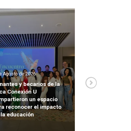
e Agosto de 2026
3 de Agosto de 2026
nantes y becarios de la
ca Conexión U
Así se vivió la Mi
mpartieron un espacio
Académica Inter
ra reconocer el impacto
2026 de la carre
 la educación
Comunicación e