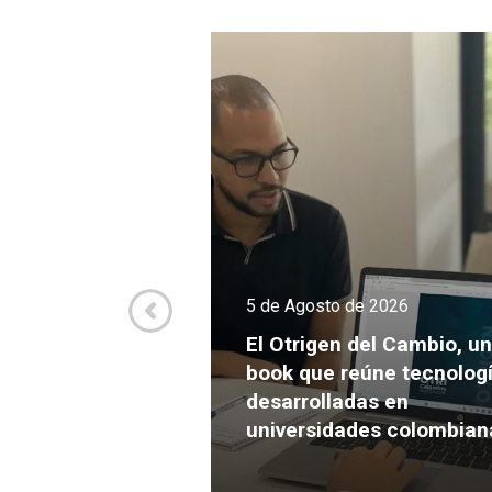
de 2026
5 de Agosto de 2026
va culmina el
Expansión con
El Otrigen del Cambio, un
endimientos
book que reúne tecnolog
s para crecer y
desarrolladas en
ersión
universidades colombian