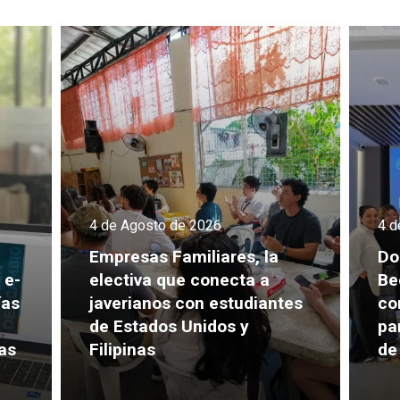
4 de Agosto de 2026
4 d
Empresas Familiares, la
Do
 e-
electiva que conecta a
Be
ías
javerianos con estudiantes
co
de Estados Unidos y
pa
as
Filipinas
de