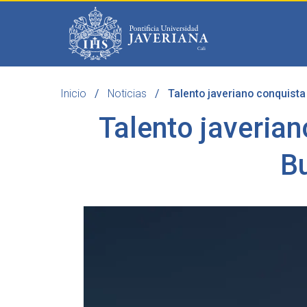
Saltar al contenido principal
Inicio
Noticias
Talento javeriano conquista
Programas
Becas 
Talento javerian
Bu