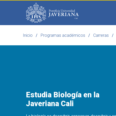
Saltar al contenido principal
Inicio
Programas académicos
Carreras
Programas
Becas 
Estudia Biología en la
Javeriana Cali