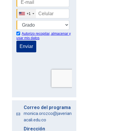
Correo del programa
monica.orozco@javerian
acali.edu.co
Dirección