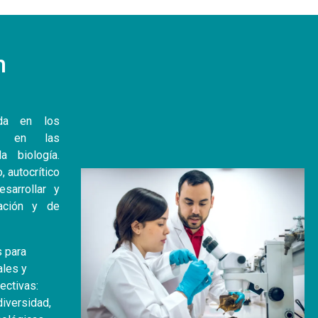
n
ida en los
 y en las
 biología.
, autocrítico
sarrollar y
gación y de
s para
ales y
ectivas:
iversidad,