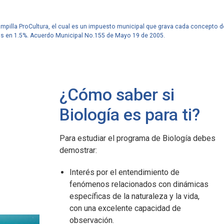
tampilla ProCultura, el cual es un impuesto municipal que grava cada concepto d
os en 1.5%. Acuerdo Municipal No.155 de Mayo 19 de 2005.
¿Cómo saber si
Biología es para ti?
Javeriana Cali en
Javeriana Cali
Para estudiar el programa de Biología debes
Cifras
Cifras
demostrar:
24,4 m2
1.347
Interés por el entendimiento de
fenómenos relacionados con dinámicas
de campus por estudiante.
profesores.
específicas de la naturaleza y la vida,
con una excelente capacidad de
observación.