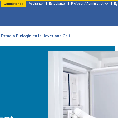
Aspirante
Estudiante
Profesor / Administrativo
Eg
Contáctenos
Estudia Biología en la Javeriana Cali
y Financiación
Servicios
Investigación
Nosotros
Atenció