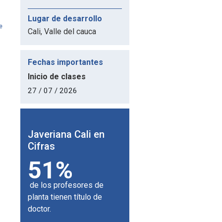
Lugar de desarrollo
e
Cali, Valle del cauca
Fechas importantes
Inicio de clases
27 / 07 / 2026
 en
Javeriana Cali en
Javeriana Cali en
J
Cifras
Cifras
C
51%
180
de los profesores de
universidades aliadas en
d
planta tienen título de
el mundo.
doctor.