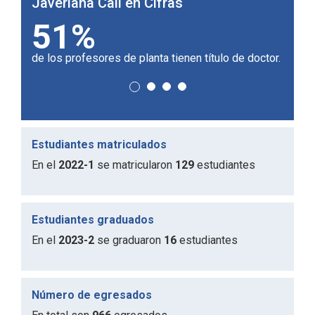
Javeriana Cali en Cifras
Javer
180
2
doctor.
universidades aliadas en el mundo.
de cam
Estudiantes matriculados
En el
2022-1
se matricularon
129
estudiantes
Estudiantes graduados
En el
2023-2
se graduaron
16
estudiantes
Número de egresados