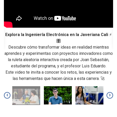
Explora la Ingeniería Electrónica en la Javeriana Cali
⚡
🎛️
Descubre cómo transformar ideas en realidad mientras
aprendes y experimentas con proyectos innovadores como
la ruleta aleatoria interactiva creada por Joan Sebastián,
has
estudiante del programa, y el profesor Luis Eduardo.
Este video te invita a conocer los retos, las experiencias y
n
las herramientas que hacen única a esta carrera. 🚀
d
y
d
‹
›
se