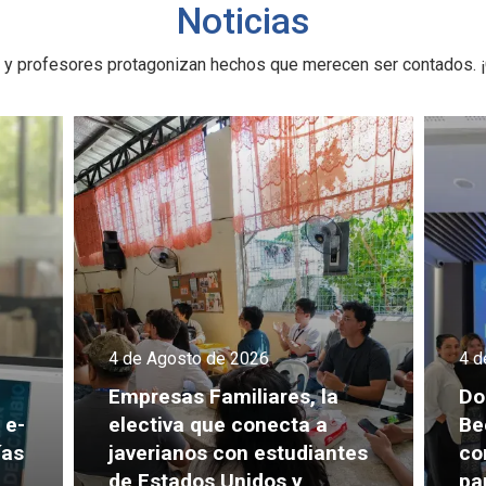
Noticias
 y profesores protagonizan hechos que merecen ser contados. ¡
4 de Agosto de 2026
4 d
Empresas Familiares, la
Do
 e-
electiva que conecta a
Be
ías
javerianos con estudiantes
co
de Estados Unidos y
pa