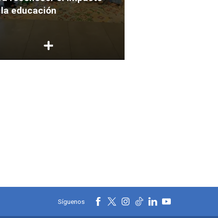
 la educación
Comunicación e
Síguenos