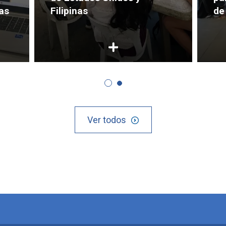
as
Filipinas
de
Ver todos