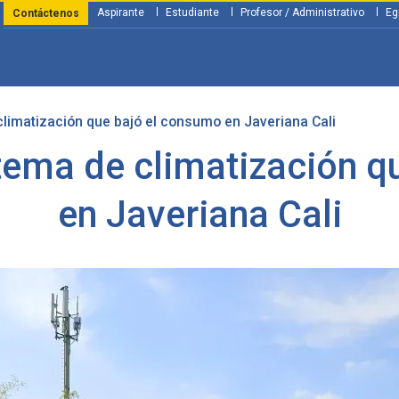
Aspirante
Estudiante
Profesor / Administrativo
Eg
Contáctenos
climatización que bajó el consumo en Javeriana Cali
y Financiación
Servicios
Investigación
Nosotros
Atenció
stema de climatización 
en Javeriana Cali