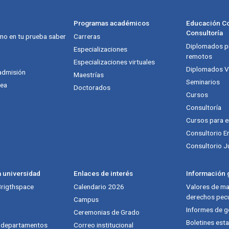
Programas académicos
Educación Co
Consultoría
mo en tu prueba saber
Carreras
Diplomados pr
Especializaciones
remotos
Especializaciones virtuales
Diplomados Vi
admisión
Maestrías
Seminarios
nea
Doctorados
Cursos
Consultoría
Cursos para 
Consultorio E
Consultorio J
a universidad
Enlaces de interés
Información g
 Brigthspace
Calendario 2026
Valores de mat
derechos pecu
Campus
Informes de g
Ceremonias de Grado
Boletines esta
y departamentos
Correo institucional