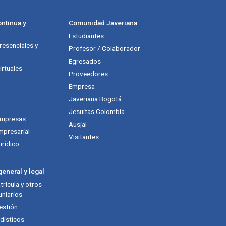
ntinua y
Comunidad Javeriana
Estudiantes
esenciales y
Profesor / Colaborador
Egresados
rtuales
Proveedores
Empresa
Javeriana Bogotá
Jesuitas Colombia
empresas
Ausjal
mpresarial
Visitantes
urídico
eneral y legal
rícula y otros
niarios
estión
dísticos