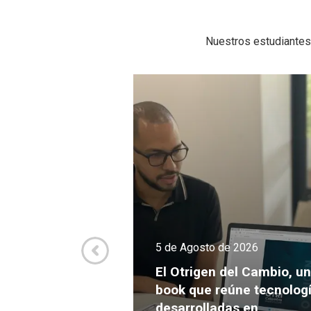
Nuestros estudiantes
de 2026
5 de Agosto de 2026
va culmina el
Expansión con
El Otrigen del Cambio, un
endimientos
book que reúne tecnolog
s para crecer y
desarrolladas en