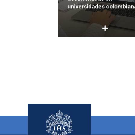
ersión
universidades colombian