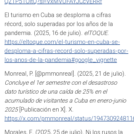
Q2TP5TOltQ?si=VxMVUFAYJCcVERRf
El turismo en Cuba se desploma a cifras
récord, solo superadas por los años de la
pandemia. (2025, 16 de julio).
elTOQUE
.
https://eltoque.com/el-turismo-en-cuba-se-
desploma-a-cifras-record-solo-superadas-por-
los-anos-de-la-pandemia#google_vignette
Monreal, P. [@pmmonreal]. (2025, 21 de julio).
Concluye el 1er semestre con el desastroso
dato turístico de una caída de 25% en el
acumulado de visitantes a Cuba en enero-junio
2025
[Publicación en X]. X.
https://x.com/pmmonreal/status/19473092481
Morales, E. (2025, 25 de julio). Ni los rusos la