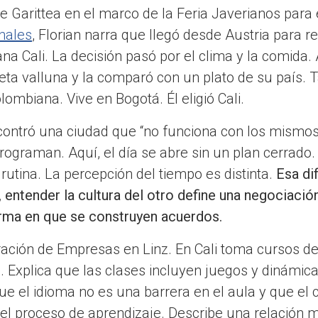
e Garittea en el marco de la Feria Javerianos para
nales
, Florian narra que llegó desde Austria para r
na Cali. La decisión pasó por el clima y la comida. 
eta valluna y la comparó con un plato de su país.
lombiana. Vive en Bogotá. Él eligió Cali.
contró una ciudad que “no funciona con los mismos 
 programan. Aquí, el día se abre sin un plan cerrado
rutina. La percepción del tiempo es distinta.
Esa di
 entender la cultura del otro define una negociación
orma en que se construyen acuerdos.
ración de Empresas en Linz. En Cali toma cursos d
. Explica que las clases incluyen juegos y dinámic
ue el idioma no es una barrera en el aula y que el 
el proceso de aprendizaje. Describe una relación m