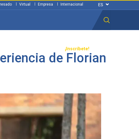
resado
Virtual
Empresa
Internacional
n ciudadana
Transparencia
¡Inscríbete!
eriencia de Florian