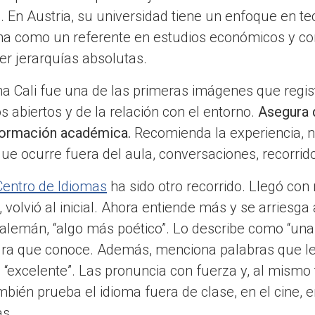
. En Austria, su universidad tiene un enfoque en t
na como un referente en estudios económicos y c
er jerarquías absolutas.
a Cali fue una de las primeras imágenes que regis
s abiertos y de la relación con el entorno.
Asegura 
 formación académica.
Recomienda la experiencia, n
 que ocurre fuera del aula, conversaciones, recorrid
Centro de Idiomas
ha sido otro recorrido. Llegó con
, volvió al inicial. Ahora entiende más y se arriesga
l alemán, “algo más poético”. Lo describe como “una
tura que conoce. Además, menciona palabras que 
”, “excelente”. Las pronuncia con fuerza y, al mismo
ién prueba el idioma fuera de clase, en el cine, en
as.