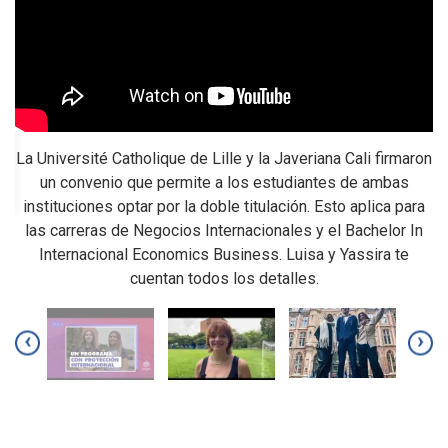
La Université Catholique de Lille y la Javeriana Cali firmaron
E
un convenio que permite a los estudiantes de ambas
instituciones optar por la doble titulación. Esto aplica para
las carreras de Negocios Internacionales y el Bachelor In
re
Internacional Economics Business. Luisa y Yassira te
u
cuentan todos los detalles.
lá
s
‹
›
e
 la
y
o