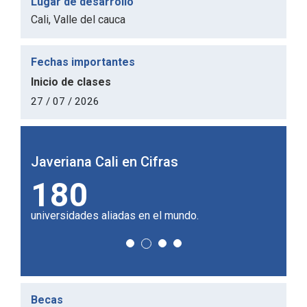
Lugar de desarrollo
Cali, Valle del cauca
Fechas importantes
Inicio de clases
27 / 07 / 2026
Javeriana Cali en Cifras
Javer
180
2
doctor.
universidades aliadas en el mundo.
de ca
Becas