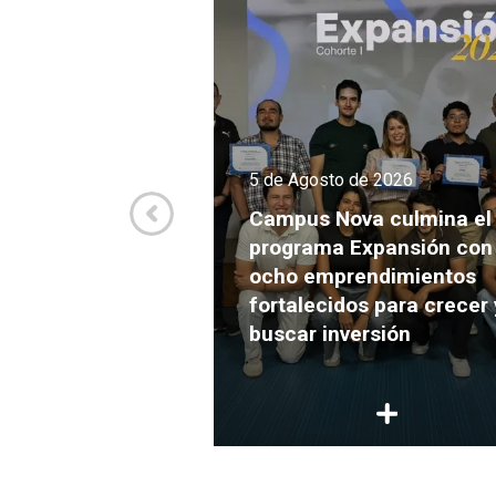
5 de Agosto de 2026
de 2026
Campus Nova culmina el
la Javeriana Cali
programa Expansión con
va evidencia
ocho emprendimientos
rollo infantil en
fortalecidos para crecer 
de pobreza
buscar inversión