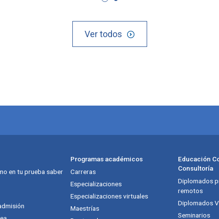
Ver todos
Programas académicos
Educación Co
Consultoría
mo en tu prueba saber
Carreras
Diplomados pr
Especializaciones
remotos
Especializaciones virtuales
Diplomados Vi
admisión
Maestrías
Seminarios
nea