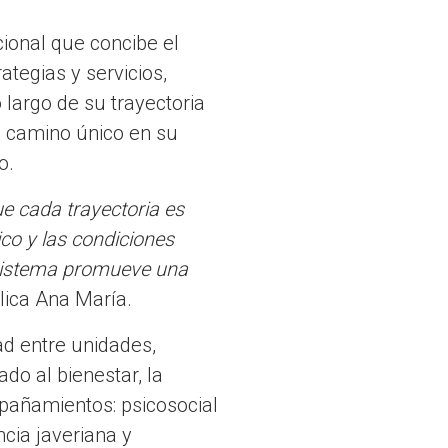
cional que concibe el
tegias y servicios,
 largo de su trayectoria
n camino único en su
to.
e cada trayectoria es
co y las condiciones
cosistema promueve una
lica Ana María.
ad entre unidades,
do al bienestar, la
mpañamientos: psicosocial
ncia javeriana y