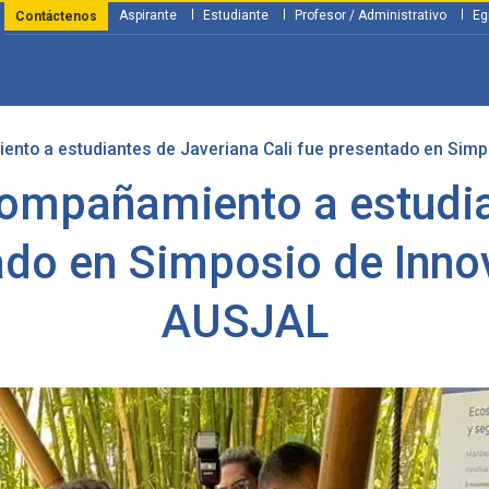
Aspirante
Estudiante
Profesor / Administrativo
Eg
Contáctenos
to a estudiantes de Javeriana Cali fue presentado en Simp
y Financiación
Servicios
Investigación
Nosotros
Atenció
ompañamiento a estudia
tado en Simposio de Inno
AUSJAL