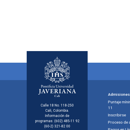
Admisiones
Puntaje míni
Calle 18 No. 118-250
11
Cali, Colombia.
Inscribirse
Información de
programas:
(602) 485-11 92
Proceso de 
(60-2) 321-82 00
Pagos en Lí