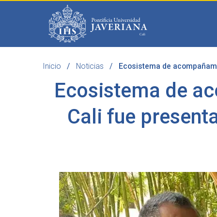
Saltar al contenido principal
Inicio
Noticias
Ecosistema de acompañamien
Programas
Becas 
Ecosistema de ac
Cali fue presen