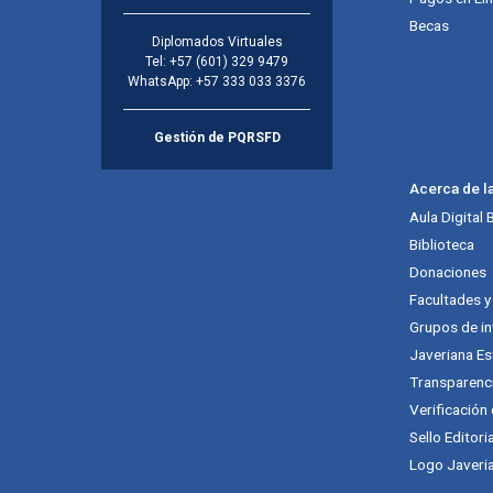
Becas
Diplomados Virtuales
Tel:
+57 (601) 329 9479
WhatsApp:
+57 333 033 3376
Gestión de PQRSFD
Acerca de l
Aula Digital
Biblioteca
Donaciones
Facultades 
Grupos de in
Javeriana Es
Transparenc
Verificación
Sello Editori
Logo Javeria