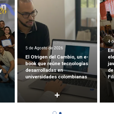
4 d
5 de Agosto de 2026
Em
El Otrigen del Cambio, un e-
el
book que reúne tecnologías
ja
y
desarrolladas en
de
universidades colombianas
Fi