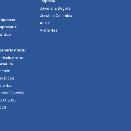
Empresa
Javeriana Bogotá
Jesuitas Colombia
empresas
Ausjal
mpresarial
Visitantes
urídico
eneral y legal
rícula y otros
niarios
estión
dísticos
cuentas
tario Especial
 SST 2025
024