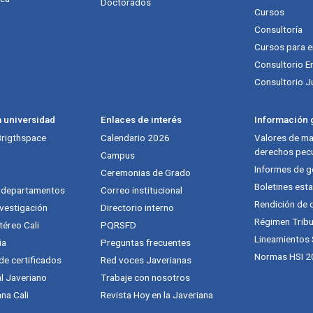
Doctorados
Cursos
Consultoría
Cursos para 
Consultorio E
Consultorio J
a universidad
Enlaces de interés
Información g
 Brigthspace
Calendario 2026
Valores de mat
derechos pecu
Campus
Informes de g
Ceremonias de Grado
Boletines esta
y departamentos
Correo institucional
Rendición de 
vestigación
Directorio interno
Régimen Tribu
téreo Cali
PQRSFD
Lineamientos
ia
Preguntas frecuentes
Normas HSI 2
 de certificados
Red voces Javerianas
al Javeriano
Trabaje con nosotros
na Cali
Revista Hoy en la Javeriana