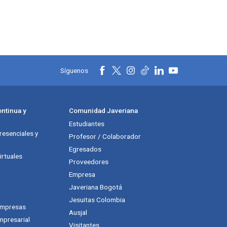
Síguenos
ntinua y
Comunidad Javeriana
Estudiantes
esenciales y
Profesor / Colaborador
Egresados
rtuales
Proveedores
Empresa
Javeriana Bogotá
Jesuitas Colombia
empresas
Ausjal
mpresarial
Visitantes