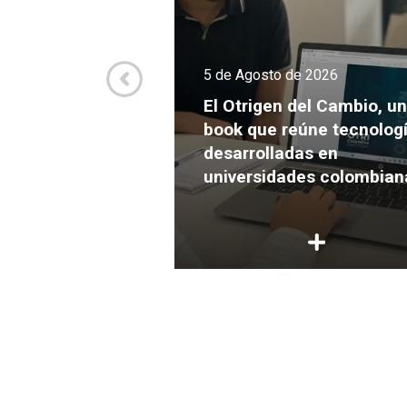
de 2026
5 de Agosto de 2026
va culmina el
Expansión con
El Otrigen del Cambio, un
endimientos
book que reúne tecnolog
s para crecer y
desarrolladas en
ersión
universidades colombian