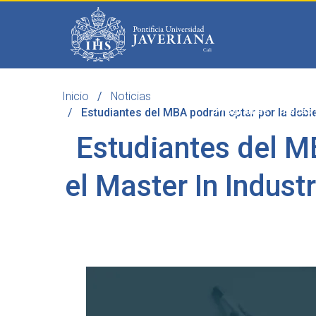
Saltar al contenido principal
Inicio
Noticias
Programas
Becas 
Estudiantes del MBA podrán optar por la doble
Estudiantes del MB
el Master In Indus