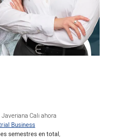
a Javeriana Cali ahora
trial Business
res semestres en total
,