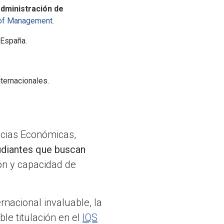
dministración de
 of Management
.
 España.
ternacionales.
ncias Económicas,
tudiantes que buscan
ón y capacidad de
rnacional invaluable, la
ble titulación en el
IQS