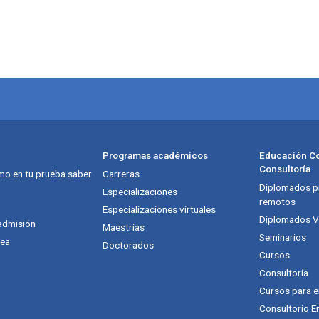
Programas académicos
Educación Co
Consultoría
mo en tu prueba saber
Carreras
Diplomados pr
Especializaciones
remotos
Especializaciones virtuales
Diplomados Vi
admisión
Maestrías
Seminarios
nea
Doctorados
Cursos
Consultoría
Cursos para 
Consultorio E