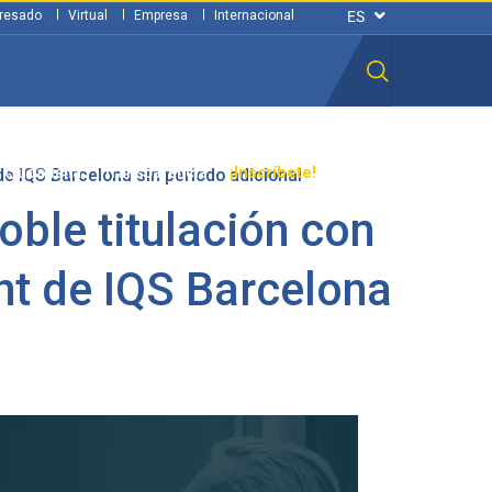
resado
Virtual
Empresa
Internacional
n ciudadana
Transparencia
¡Inscríbete!
de IQS Barcelona sin periodo adicional
oble titulación con
nt de IQS Barcelona