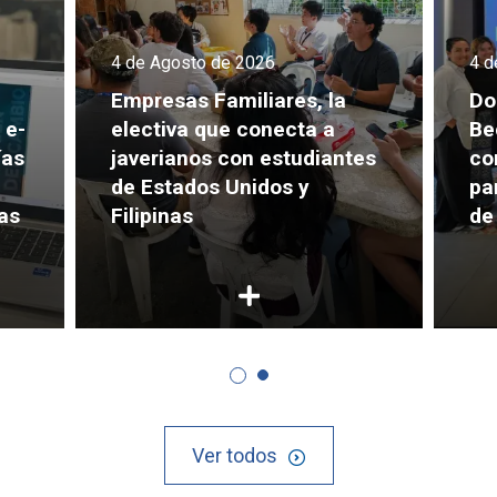
4 de Agosto de 2026
4 d
Empresas Familiares, la
Do
 e-
electiva que conecta a
Be
ías
javerianos con estudiantes
co
de Estados Unidos y
pa
as
Filipinas
de
Ver todos