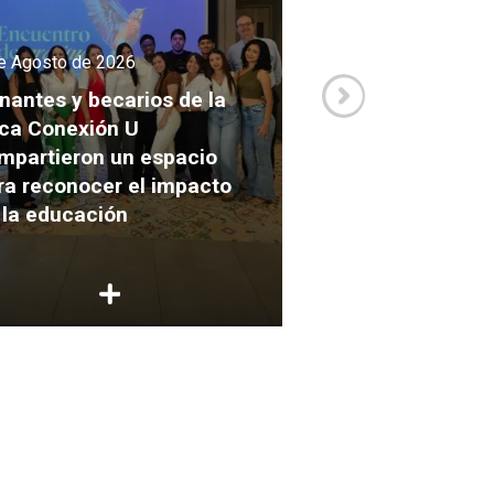
e Agosto de 2026
3 de Agosto de 2026
nantes y becarios de la
ca Conexión U
Así se vivió la Mi
mpartieron un espacio
Académica Inter
ra reconocer el impacto
2026 de la carre
 la educación
Comunicación e