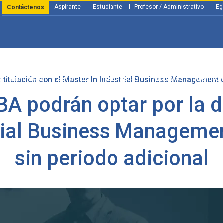
Aspirante
Estudiante
Profesor / Administrativo
Eg
Contáctenos
y Financiación
Servicios
Investigación
Nosotros
Atenció
 titulación con el Master In Industrial Business Management 
A podrán optar por la d
trial Business Manageme
sin periodo adicional