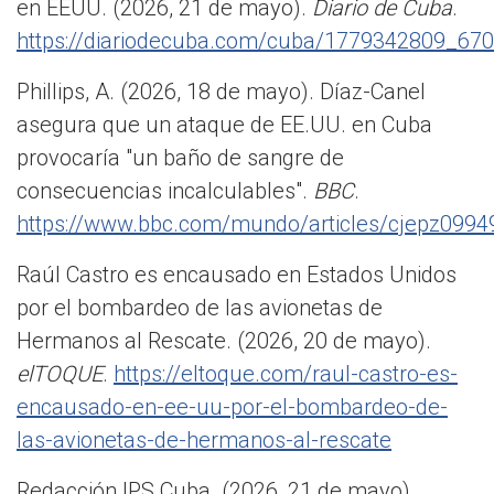
en EEUU. (2026, 21 de mayo).
Diario de Cuba
.
https://diariodecuba.com/cuba/1779342809_670
Phillips, A. (2026, 18 de mayo). Díaz-Canel
asegura que un ataque de EE.UU. en Cuba
provocaría "un baño de sangre de
consecuencias incalculables".
BBC
.
https://www.bbc.com/mundo/articles/cjepz0994
Raúl Castro es encausado en Estados Unidos
por el bombardeo de las avionetas de
Hermanos al Rescate. (2026, 20 de mayo).
elTOQUE
.
https://eltoque.com/raul-castro-es-
encausado-en-ee-uu-por-el-bombardeo-de-
las-avionetas-de-hermanos-al-rescate
Redacción IPS Cuba. (2026, 21 de mayo).