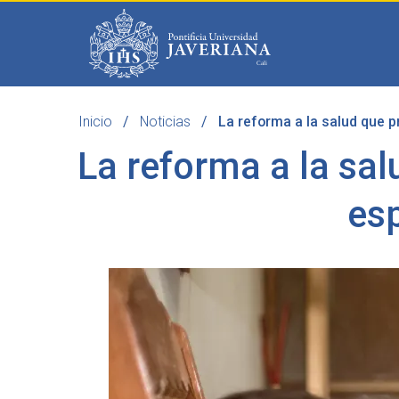
Saltar al contenido principal
Inicio
Noticias
La reforma a la salud que p
Programas
Becas 
La reforma a la sa
esp