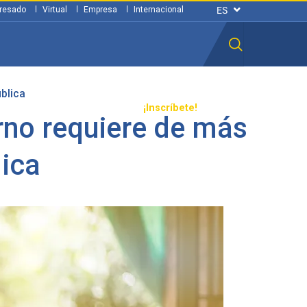
resado
Virtual
Empresa
Internacional
blica
n ciudadana
Transparencia
¡Inscríbete!
rno requiere de más
lica