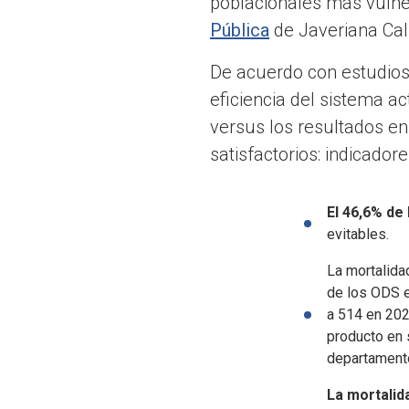
poblacionales más vulner
Pública
de Javeriana Cali
De acuerdo con estudios 
eficiencia del sistema a
versus los resultados e
satisfactorios: indicado
El 46,6% de
evitables.
La mortalid
de los ODS e
a 514 en 202
producto en 
departamento
La mortalid