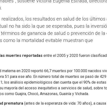
ables”, sostiene Victoria Eugenia Estrada, directora
.
realizados, los resultados en salud de los últimos
ctual no ha sido la que se esperaba, pues la invers
n términos de ganancia de salud o prevención de l
res como la mortalidad evitable muestran que
 las muertes reportadas
entre el 2005 y 2020 fueron clasific
ad materna
en 2020 reportó 66,7 muertes por 100.000 nacidos viv
ra 51 para ese año. En número total de muertes se pasó de 42
1; los análisis epidemiológicos dan cuenta que el 90% de estas 
su mayoría del acceso inequitativo a servicios de salud, sobre t
s como Guajira, Chocó, Amazonas, Guainía y Vichada.
ad prematura
(antes de la esperanza de vida: 70 años), a cau