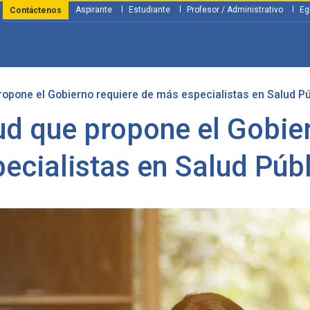
Aspirante
Estudiante
Profesor / Administrativo
Eg
Contáctenos
ropone el Gobierno requiere de más especialistas en Salud Pú
y Financiación
Servicios
Investigación
Nosotros
Atenció
lud que propone el Gobie
ecialistas en Salud Púb