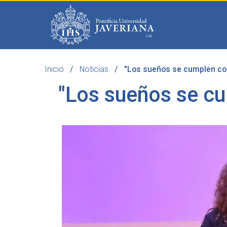
Saltar al contenido principal
Inicio
Noticias
"Los sueños se cumplen con 
Programas
Becas 
"Los sueños se cu