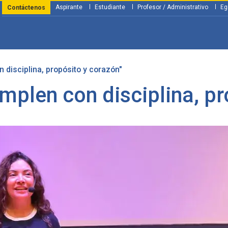
Aspirante
Estudiante
Profesor / Administrativo
Eg
Contáctenos
disciplina, propósito y corazón"
y Financiación
Servicios
Investigación
Nosotros
Atenció
mplen con disciplina, pr