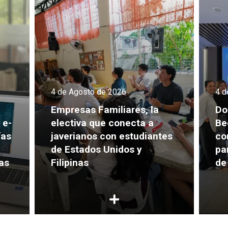
4 de Agosto de 2026
4 d
Empresas Familiares, la
Do
 e-
electiva que conecta a
Be
ías
javerianos con estudiantes
co
de Estados Unidos y
pa
as
Filipinas
de