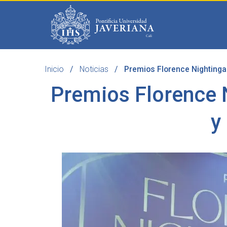
Saltar al contenido principal
Inicio
Noticias
Premios Florence Nightingal
Programas
Becas 
Premios Florence N
y