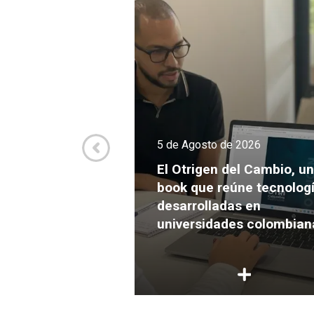
de 2026
5 de Agosto de 2026
va culmina el
Expansión con
El Otrigen del Cambio, un
endimientos
book que reúne tecnolog
s para crecer y
desarrolladas en
ersión
universidades colombian