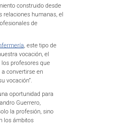
miento construido desde
s relaciones humanas, el
rofesionales de
nfermería
, este tipo de
nuestra vocación, el
 los profesores que
a convertirse en
su vocación”.
 una oportunidad para
jandro Guerrero,
lo la profesión, sino
n los ámbitos