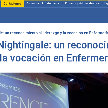
Aspirante
Estudiante
Profesor / Administrativo
Eg
Contáctenos
e: un reconocimiento al liderazgo y la vocación en Enfermerí
y Financiación
Servicios
Investigación
Nosotros
Atenció
ightingale: un reconoci
 la vocación en Enfermer