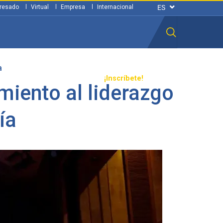
resado
Virtual
Empresa
Internacional
a
n ciudadana
Transparencia
¡Inscríbete!
miento al liderazgo
ía