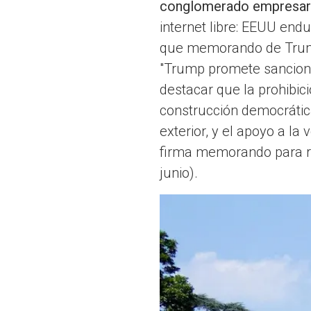
conglomerado empresaria
internet libre: EEUU end
que memorando de Trump es
"Trump promete sanciones
destacar que la prohibic
construcción democrática
exterior, y el apoyo a l
firma memorando para rev
junio).