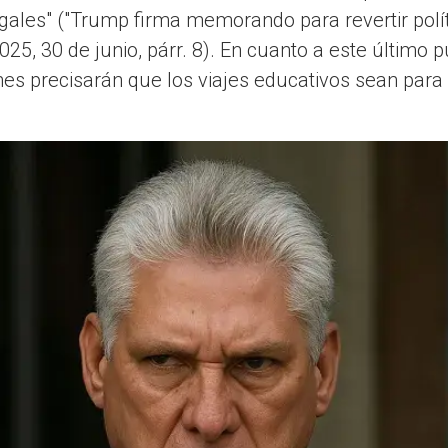
legales" ("Trump firma memorando para revertir polí
025, 30 de junio, párr. 8). En cuanto a este último 
ones precisarán que los viajes educativos sean para