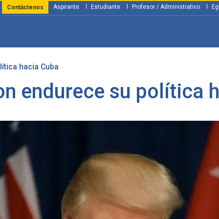
Aspirante
Estudiante
Profesor / Administrativo
Eg
Contáctenos
ítica hacia Cuba
y Financiación
Servicios
Investigación
Nosotros
Atenció
n endurece su política 