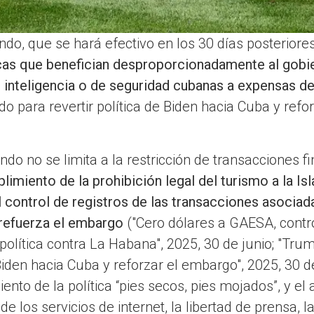
do, que se hará efectivo en los 30 días posteriores
cas que benefician desproporcionadamente al gobie
 inteligencia o de seguridad cubanas a expensas d
para revertir política de Biden hacia Cuba y refor
o no se limita a la restricción de transacciones f
limiento de la prohibición legal del turismo a la Is
l control de registros de las transacciones asociad
 refuerza el embargo
("Cero dólares a GAESA, contro
 política contra La Habana", 2025, 30 de junio; "T
 Biden hacia Cuba y reforzar el embargo", 2025, 30 de
ento de la política “pies secos, pies mojados”, y e
e los servicios de internet, la libertad de prensa, la