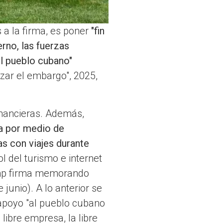
 a la firma, es poner
"fin
rno, las fuerzas
el pueblo cubano"
zar el embargo", 2025,
inancieras. Además,
la por medio de
as con viajes durante
l del turismo e internet
rump firma memorando
 junio). A lo anterior se
l apoyo "al pueblo cubano
 libre empresa, la libre