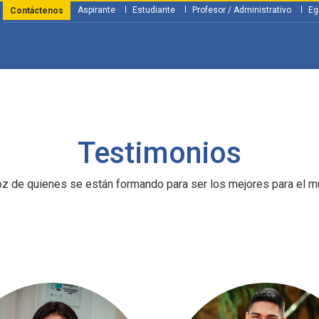
Aspirante
Estudiante
Profesor / Administrativo
Eg
Contáctenos
y Financiación
Servicios
Investigación
Nosotros
Atenció
Testimonios
oz de quienes se están formando para ser los mejores para el m