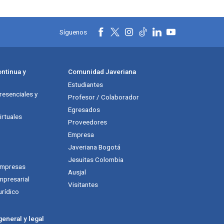
Síguenos
ntinua y
Comunidad Javeriana
Estudiantes
esenciales y
Profesor / Colaborador
Egresados
rtuales
Proveedores
Empresa
Javeriana Bogotá
Jesuitas Colombia
empresas
Ausjal
mpresarial
Visitantes
urídico
eneral y legal