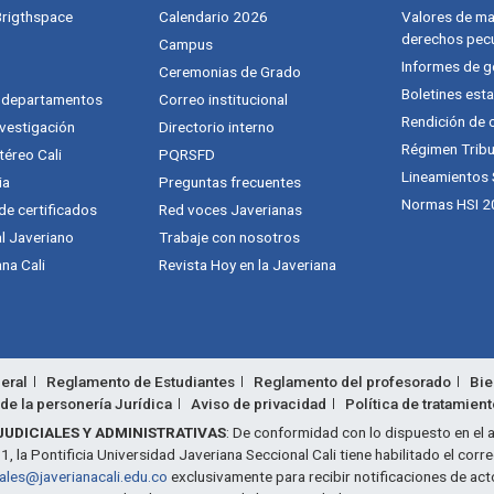
 Brigthspace
Calendario 2026
Valores de mat
derechos pecu
Campus
Informes de g
Ceremonias de Grado
Boletines esta
y departamentos
Correo institucional
Rendición de 
vestigación
Directorio interno
Régimen Tribu
téreo Cali
PQRSFD
Lineamientos
ia
Preguntas frecuentes
Normas HSI 2
 de certificados
Red voces Javerianas
al Javeriano
Trabaje con nosotros
na Cali
Revista Hoy en la Javeriana
eral
Reglamento de Estudiantes
Reglamento del profesorado
Bie
de la personería Jurídica
Aviso de privacidad
Política de tratamien
JUDICIALES Y ADMINISTRATIVAS
: De conformidad con lo dispuesto en el a
 la Pontificia Universidad Javeriana Seccional Cali tiene habilitado el corr
iales@javerianacali.edu.co
exclusivamente para recibir notificaciones de act