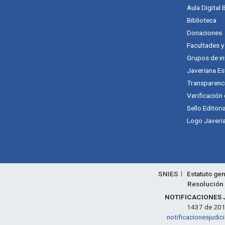
Aula Digital
Biblioteca
Donaciones
Facultades 
Grupos de in
Javeriana Es
Transparenc
Verificación
Sello Editori
Logo Javeria
SNIES
Estatuto gen
Resolución 
NOTIFICACIONES 
1437 de 2011,
notificacionesjudic