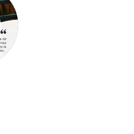
a de
emas
s la
s...