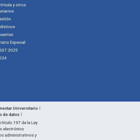
rícula y otros
niarios
estión
dísticos
cuentas
tario Especial
 SST 2025
024
nestar Universitario
to de datos
rtículo 197 de la Ley
eo electrónico
os administrativos y