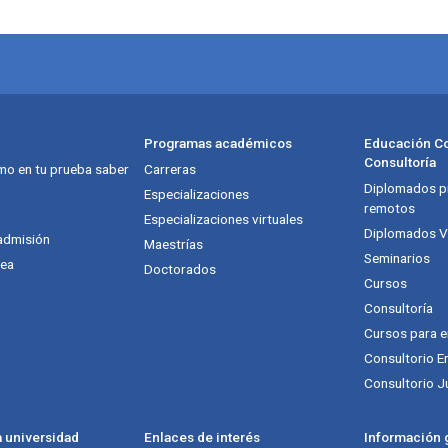
Programas académicos
Educación Co
Consultoría
mo en tu prueba saber
Carreras
Diplomados pr
Especializaciones
remotos
Especializaciones virtuales
Diplomados Vi
admisión
Maestrías
Seminarios
nea
Doctorados
Cursos
Consultoría
Cursos para 
Consultorio E
Consultorio J
a universidad
Enlaces de interés
Información g