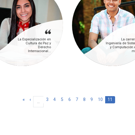
La Especialización en
La carrer
Cultura de Paz y
Ingeniería de Sist
Derecho
y Computación e
Internacional...
má
Primera página
Página anterior
Page
Page
Page
Page
Page
Page
Page
Page
Página actual
«
‹
3
4
5
6
7
8
9
10
11
…