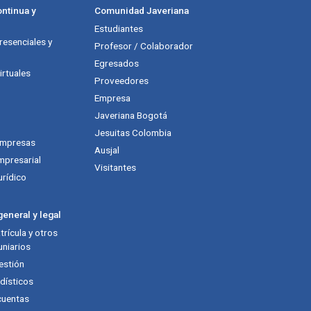
ntinua y
Comunidad Javeriana
Estudiantes
esenciales y
Profesor / Colaborador
Egresados
rtuales
Proveedores
Empresa
Javeriana Bogotá
Jesuitas Colombia
empresas
Ausjal
mpresarial
Visitantes
urídico
eneral y legal
rícula y otros
niarios
estión
dísticos
cuentas