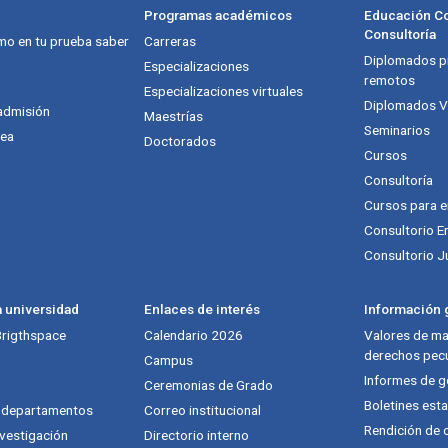
Programas académicos
Educación Co
Consultoría
mo en tu prueba saber
Carreras
Diplomados pr
Especializaciones
remotos
Especializaciones virtuales
Diplomados Vi
admisión
Maestrías
Seminarios
nea
Doctorados
Cursos
Consultoría
Cursos para 
Consultorio E
Consultorio J
a universidad
Enlaces de interés
Información g
 Brigthspace
Calendario 2026
Valores de mat
derechos pecu
Campus
Informes de g
Ceremonias de Grado
Boletines esta
y departamentos
Correo institucional
Rendición de 
vestigación
Directorio interno