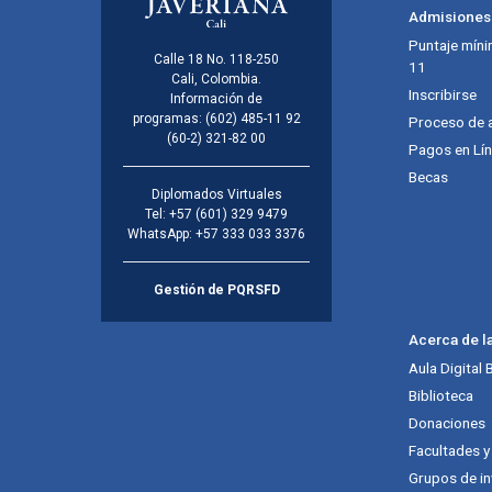
Admisiones
Puntaje míni
Calle 18 No. 118-250
11
Cali, Colombia.
Inscribirse
Información de
programas:
(602) 485-11 92
Proceso de 
(60-2) 321-82 00
Pagos en Lí
Becas
Diplomados Virtuales
Tel:
+57 (601) 329 9479
WhatsApp:
+57 333 033 3376
Gestión de PQRSFD
Acerca de l
Aula Digital
Biblioteca
Donaciones
Facultades 
Grupos de in