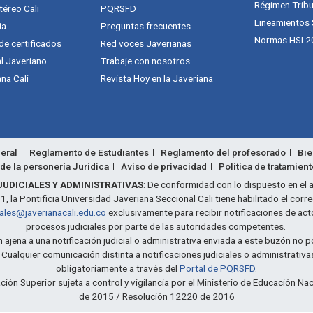
Régimen Tribu
téreo Cali
PQRSFD
Lineamientos
ia
Preguntas frecuentes
Normas HSI 2
 de certificados
Red voces Javerianas
al Javeriano
Trabaje con nosotros
na Cali
Revista Hoy en la Javeriana
eral
Reglamento de Estudiantes
Reglamento del profesorado
Bie
de la personería Jurídica
Aviso de privacidad
Política de tratamien
JUDICIALES Y ADMINISTRATIVAS
: De conformidad con lo dispuesto en el a
 la Pontificia Universidad Javeriana Seccional Cali tiene habilitado el corr
iales@javerianacali.edu.co
exclusivamente para recibir notificaciones de act
procesos judiciales por parte de las autoridades competentes.
ajena a una notificación judicial o administrativa enviada a este buzón no p
: Cualquier comunicación distinta a notificaciones judiciales o administrativ
obligatoriamente a través del
Portal de PQRSFD
.
ción Superior sujeta a control y vigilancia por el Ministerio de Educación N
de 2015 / Resolución 12220 de 2016