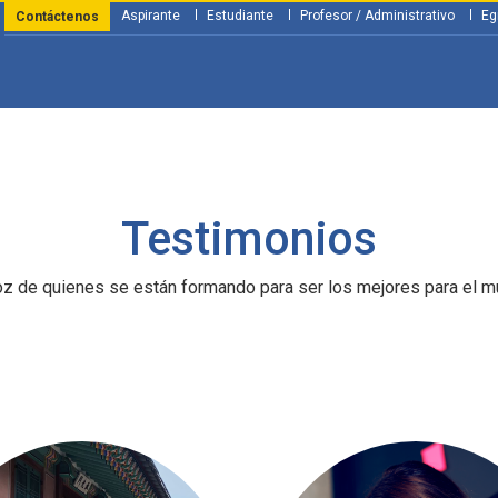
Aspirante
Estudiante
Profesor / Administrativo
Eg
Contáctenos
y Financiación
Servicios
Investigación
Nosotros
Atenció
Testimonios
oz de quienes se están formando para ser los mejores para el m