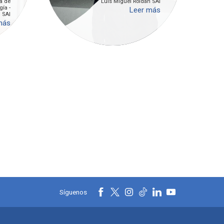
a de
Luís Miguel Roldán SAI
gía -
Leer más
SAI
más
a
a
Síguenos