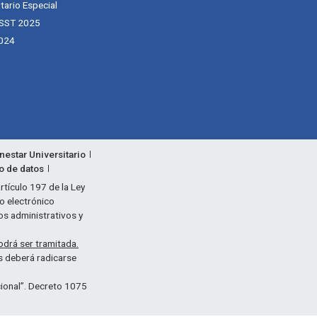
tario Especial
 SST 2025
024
nestar Universitario
to de datos
rtículo 197 de la Ley
eo electrónico
os administrativos y
odrá ser tramitada.
as deberá radicarse
acional”. Decreto 1075