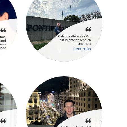
Catalina Alejandra Vill,
anco,
estudiante chilena en
 and
intercambio
ness
unde
Leer más