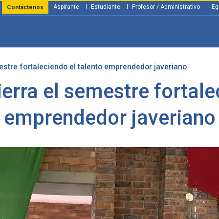
Aspirante
Estudiante
Profesor / Administrativo
Eg
Contáctenos
tre fortaleciendo el talento emprendedor javeriano
y Financiación
Servicios
Investigación
Nosotros
Atenció
rra el semestre fortalec
emprendedor javeriano