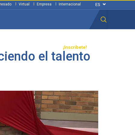
resado
Virtual
Empresa
Internacional
n ciudadana
Transparencia
¡Inscríbete!
iendo el talento