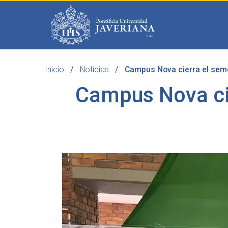
Saltar al contenido principal
Inicio
Noticias
Campus Nova cierra el semes
Programas
Becas 
Campus Nova cie