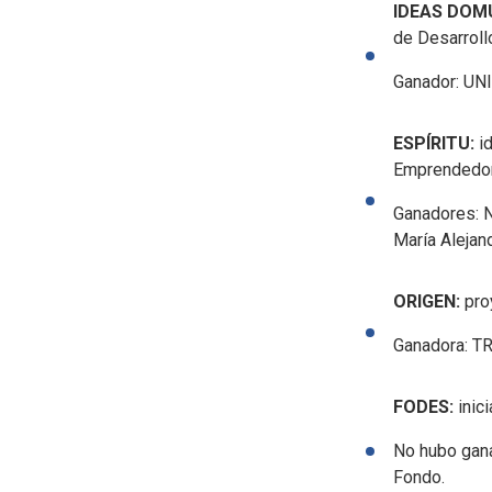
IDEAS DOM
de Desarroll
Ganador: UNI
ESPÍRITU:
i
Emprendedor,
Ganadores: N
María Alejan
ORIGEN:
pro
Ganadora: T
FODES:
inic
No hubo gana
Fondo.