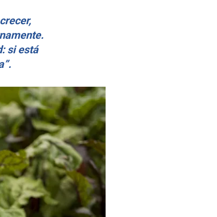
crecer,
ernamente.
: si está
ua”.