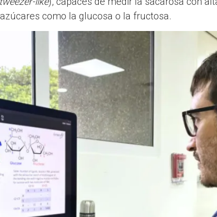
tweezer-like
), capaces de medir la sacarosa con alta
 azúcares como la glucosa o la fructosa.