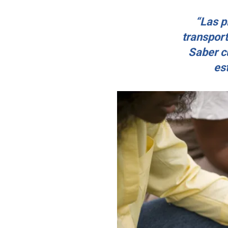
“Las p
transport
Saber cu
est