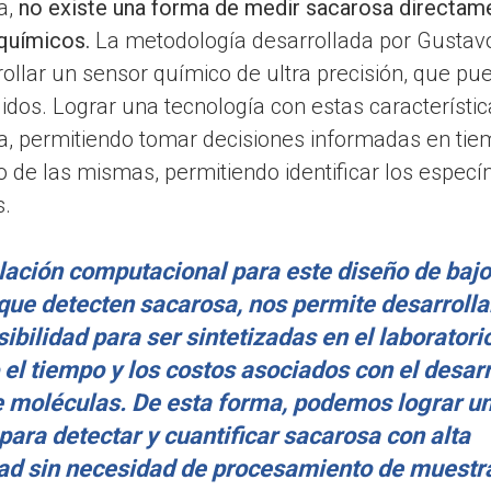
a,
no existe una forma de medir sacarosa directamen
oquímicos.
La metodología desarrollada por Gustavo
rollar un sensor químico de ultra precisión, que pu
tejidos. Lograr una tecnología con estas característ
ura, permitiendo tomar decisiones informadas en tie
o de las mismas, permitiendo identificar los espe
s.
lación computacional para este diseño de baj
que detecten sacarosa, nos permite desarroll
sibilidad para ser sintetizadas en el laboratorio
el tiempo y los costos asociados con el desarr
de moléculas. De esta forma, podemos lograr u
para detectar y cuantificar sacarosa con alta
dad sin necesidad de procesamiento de muestr