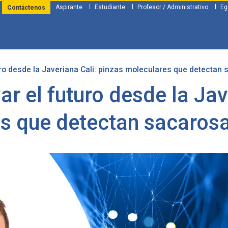
Aspirante
Estudiante
Profesor / Administrativo
Eg
Contáctenos
uro desde la Javeriana Cali: pinzas moleculares que detectan
y Financiación
Servicios
Investigación
Nosotros
Atenció
ar el futuro desde la Ja
s que detectan sacarosa