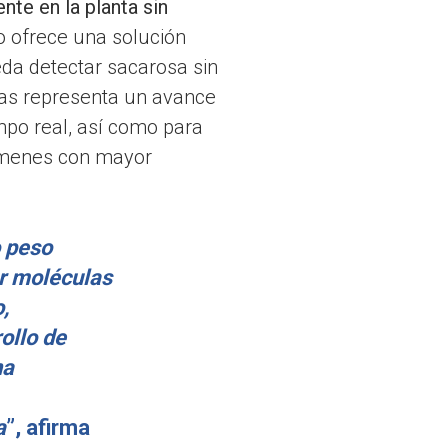
te en la planta sin
 ofrece una solución
eda detectar sacarosa sin
icas representa un avance
mpo real, así como para
címenes con mayor
o peso
ar moléculas
,
ollo de
na
a
”, afirma