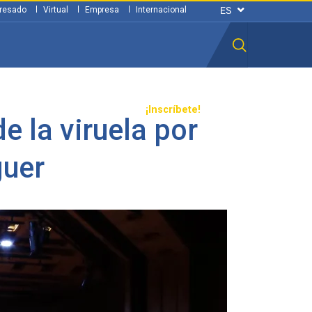
resado
Virtual
Empresa
Internacional
n ciudadana
Transparencia
¡Inscríbete!
e la viruela por
guer