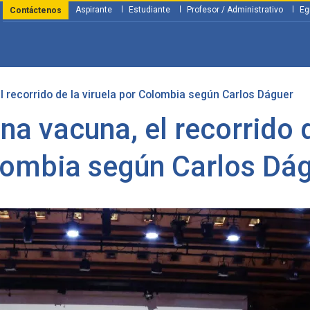
Aspirante
Estudiante
Profesor / Administrativo
Eg
Contáctenos
l recorrido de la viruela por Colombia según Carlos Dáguer
y Financiación
Servicios
Investigación
Nosotros
Atenció
una vacuna, el recorrido d
ombia según Carlos Dá