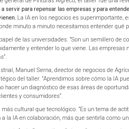
e general de Pinturas Algreco, el taller fue una rev
a servir para repensar las empresas y para entend
vienen.
La IA en los negocios es superimportante, 
onde minuto a minuto necesitamos entender qué p
papel de las universidades. “Son un semillero de 
pidamente y entender lo que viene. Las empresas 
s”.
strial, Manuel Serna, director de negocios de Agrí
atégico del taller. “Aprendimos sobre cómo la IA p
o hacer un diagnóstico de esas áreas de oportunida
lientes y consumidores”.
 más cultural que tecnológico. “Es un tema de act
 a la IA en colaboración, más que sentirla como u