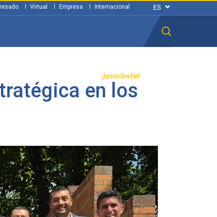
resado
Virtual
Empresa
Internacional
n ciudadana
Transparencia
¡Inscríbete!
tratégica en los