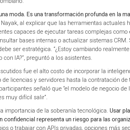
lombiano.
ni una moda. Es una transformación profunda en la m
ó Nayak, al explicar que las herramientas actuales
tentes capaces de ejecutar tareas complejas como e
sultar bases internas o actualizar sistemas CRM. 
ebe ser estratégica. “¿Estoy cambiando realmente 
 con IA?”, preguntó a los asistentes.
utidos fue el alto costo de incorporar la inteligenci
de licencias y servidores hasta la contratación de 
participantes señaló que “el modelo de negocio de
 muy difícil salir”.
a importancia de la soberanía tecnológica.
Usar pl
confidencial representa un riesgo para las organi
pios o trabajar con APIs privadas, opciones más s