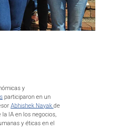
onómicas y
s
participaron en un
fesor
Abhishek Nayak
de
 la IA en los negocios,
umanas y éticas en el