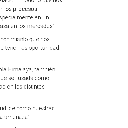
elación.
“Todo lo que nos
er los procesos
especialmente en un
asa en los mercados”.
conocimiento que nos
no tenemos oportunidad
cola Himalaya, también
uede ser usada como
d en los distintos
itud, de cómo nuestras
na amenaza”.