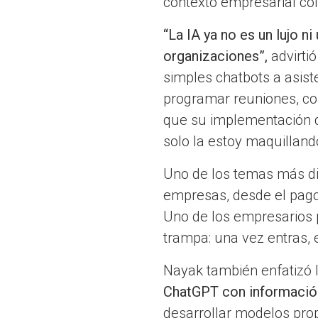
contexto empresarial co
“La IA ya no es un lujo 
organizaciones”,
advirti
simples chatbots a asis
programar reuniones, con
que su implementación d
solo la estoy maquillando
Uno de los temas más disc
empresas, desde el pago 
Uno de los empresarios 
trampa: una vez entras, es
Nayak también enfatizó l
ChatGPT con información 
desarrollar modelos pro