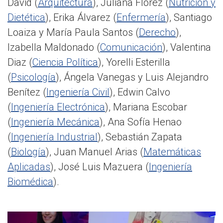
David (
Arquitectura
), Juliana Florez (
Nutrición y
Dietética
), Erika Álvarez (
Enfermería
), Santiago
Loaiza y María Paula Santos (
Derecho
),
Izabella Maldonado (
Comunicación
), Valentina
Diaz (
Ciencia Política
), Yorelli Esterilla
(
Psicología
), Ángela Vanegas y Luis Alejandro
Benítez (
Ingeniería Civil
), Edwin Calvo
(
Ingeniería Electrónica
), Mariana Escobar
(
Ingeniería Mecánica
), Ana Sofía Henao
(
Ingeniería Industrial
), Sebastián Zapata
(
Biología
), Juan Manuel Arias (
Matemáticas
Aplicadas
), José Luis Mazuera (
Ingeniería
Biomédica
).