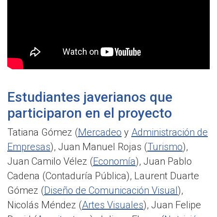
Estudiantes javerianos que
participaron en el proyecto
Tatiana Gómez (
Mercadeo
y
Administración de
Empresas
), Juan Manuel Rojas (
Turismo
),
Juan Camilo Vélez (
Economía
), Juan Pablo
Cadena (Contaduría Pública), Laurent Duarte
Gómez (
Diseño de Comunicación Visual
),
Nicolás Méndez (
Artes Visuales
), Juan Felipe