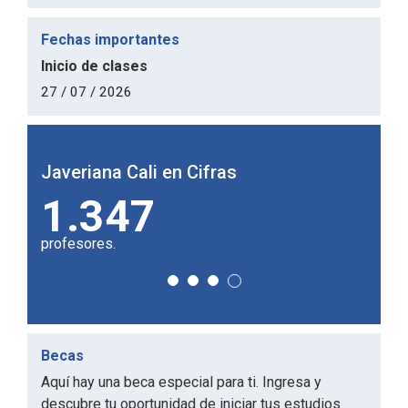
Fechas importantes
Inicio de clases
27 / 07 / 2026
Javeriana Cali en Cifras
Javer
51%
1
egresados inscritos en la bolsa de empleo
univer
Becas
Aquí hay una beca especial para ti. Ingresa y
descubre tu oportunidad de iniciar tus estudios