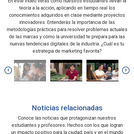
e
En este video verás cómo nuestros estudiantes llevan la
E
teoría a la acción, aplicando en tiempo real los
e
conocimientos adquiridos en clase mediante proyectos
innovadores. Entenderás la importancia de las
metodologías prácticas para resolver problemas actuales
de las marcas y cómo la universidad te prepara para las
nuevas tendencias digitales de la industria. ¿Cuál es tu
estrategia de marketing favorita?
‹
›
Noticias relacionadas
Conoce las noticias que protagonizan nuestros
estudiantes y profesores. Hechos con los que logran
un impacto positivo para la ciudad, país y en el mundo