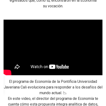
egresados que, como tú, encontraron en la Economía
su vocación.
El programa de Economía de la Pontificia Universidad
Javeriana Cali evoluciona para responder a los desafíos del
un
mundo actual. 📉
En este video, el director del programa de Economía te
U
e
cuenta cómo esta propuesta integra analítica de datos,
a