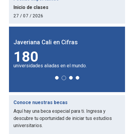
Inicio de clases
27 / 07 / 2026
Javeriana Cali en Cifras
Javer
24,4 m2
1
de campus por estudiante.
profes
Conoce nuestras becas
Aquí hay una beca especial para ti. Ingresa y
descubre tu oportunidad de iniciar tus estudios
universitarios.