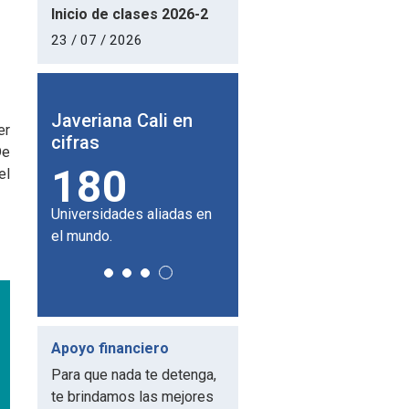
Inicio de clases 2026-2
23 / 07 / 2026
 en
Javeriana Cali en
Javeriana Cali en
J
er
cifras
cifras
C
De
180
11
el
 de
Universidades aliadas en
posgrados tiene la
p
de
el mundo.
Facultad de Ciencias
u
Económicas y
Administrativas.
Apoyo financiero
Para que nada te detenga,
te brindamos las mejores