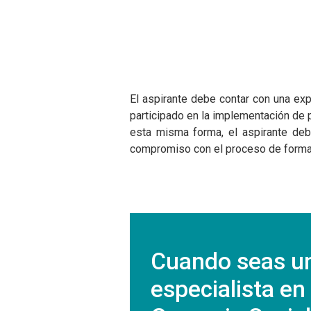
Javeriana Cali en
Javeriana Cali en
Javeria
El aspirante debe contar con una exp
cifras
cifras
cifras
participado en la implementación de
51%
180
11
esta misma forma, el aspirante debe
compromiso con el proceso de forma
de los profesores de
Universidades aliadas en
posgrados
planta tiene título de
el mundo.
Facultad 
doctor.
Económic
Administr
Cuando seas u
especialista en