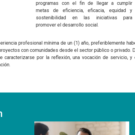
programas con el fin de llegar a cumplir
metas de eficiencia, eficacia, equidad y
sostenibilidad en las iniciativas para
promover el desarrollo social.
na Cali en
Javeriana Cali en
Javeriana Cali
eriencia profesional mínima de un (1) año, preferiblemente hab
Cifras
cifras
 proyectos con comunidades desde el sector público o privado. 
1.347
51%
 caracterizarse por la reflexión, una vocación de servicio, y 
ción.
 tiene la
profesores en la
de los profesores
de Ciencias
universidad.
planta tiene título 
as y
doctor.
ativas.
n