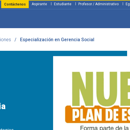
Aspirante
Estudiante
Profesor / Administrativo
Eg
Contáctenos
ciones
Especialización en Gerencia Social
y Financiación
Servicios
Investigación
Nosotros
Atenció
ia