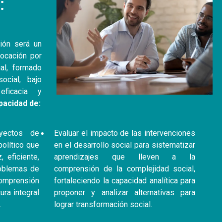
:
ión será un
vocación por
al, formado
social, bajo
eficacia y
pacidad de:
yectos de
Evaluar el impacto de las intervenciones
olítico que
en el desarrollo social para sistematizar
 eficiente,
aprendizajes que lleven a la
roblemas de
comprensión de la complejidad social,
comprensión
fortaleciendo la capacidad analítica para
ura integral
proponer y analizar alternativas para
.
lograr transformación social.