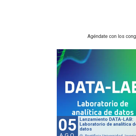
Agéndate con los congr
05
Lanzamiento DATA-LAB:
Laboratorio de analítica d
datos
AGO
Pontificia Universidad Javeria