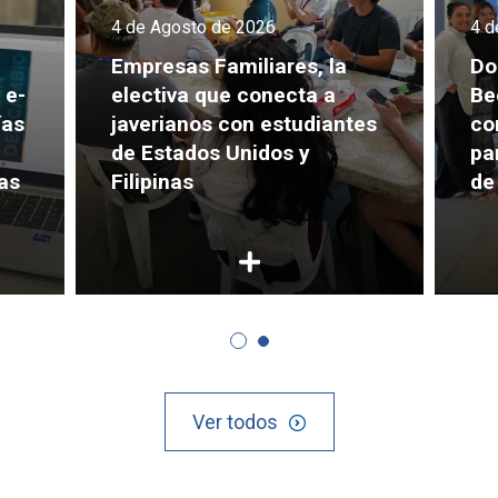
4 de Agosto de 2026
4 d
Empresas Familiares, la
Do
 e-
electiva que conecta a
Be
ías
javerianos con estudiantes
co
de Estados Unidos y
pa
as
Filipinas
de
Ver todos