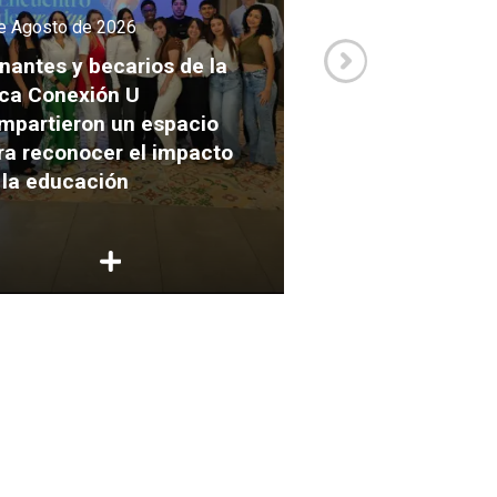
e Agosto de 2026
3 de Agosto de 2026
nantes y becarios de la
ca Conexión U
Así se vivió la Mi
mpartieron un espacio
Académica Inter
ra reconocer el impacto
2026 de la carre
 la educación
Comunicación e