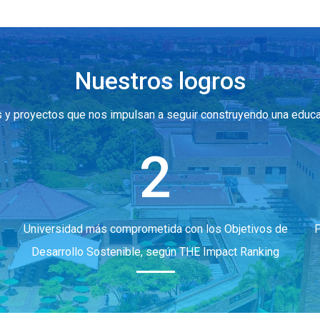
Nuestros logros
ros y proyectos que nos impulsan a seguir construyendo una edu
2
Universidad más comprometida con los Objetivos de
P
Desarrollo Sostenible, según THE Impact Ranking