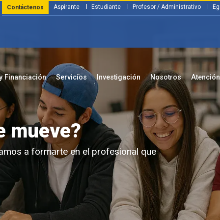
Aspirante
Estudiante
Profesor / Administrativo
Eg
Contáctenos
y Financiación
Servicios
Investigación
Nosotros
Atenció