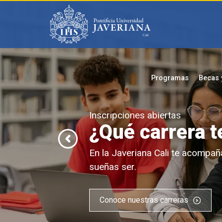
Saltar al contenido principal
Programas
Becas 
a te mueve?
compañamos a formarte en el profesional que