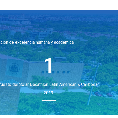
cación de excelencia humana y académica.
1
uesto del Solar Decathlon Latin American & Caribbean
2019.