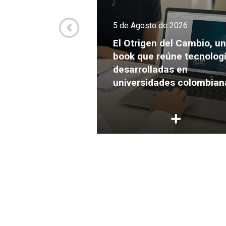
de 2026
5 de Agosto de 2026
va culmina el
Expansión con
El Otrigen del Cambio, un
endimientos
book que reúne tecnolog
s para crecer y
desarrolladas en
ersión
universidades colombian