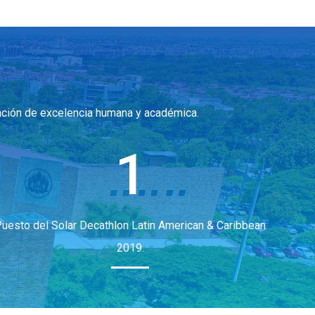
cación de excelencia humana y académica.
1
uesto del Solar Decathlon Latin American & Caribbean
2019.