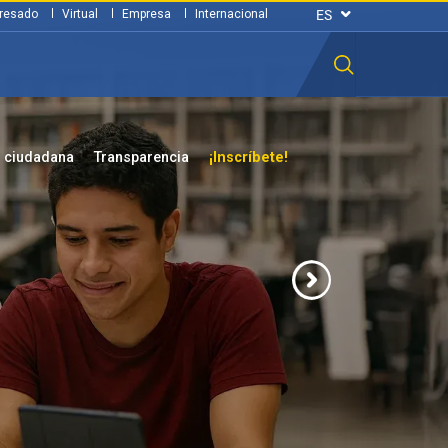
resado
Virtual
Empresa
Internacional
n ciudadana
Transparencia
¡Inscríbete!