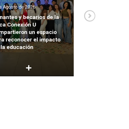
e Agosto de 2026
3 de Agosto de 2026
nantes y becarios de la
ca Conexión U
Así se vivió la Mi
mpartieron un espacio
Académica Inter
ra reconocer el impacto
2026 de la carre
 la educación
Comunicación e