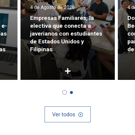
4 de Agosto de 2026
4 d
Empresas Familiares, la
Do
 e-
electiva que conecta a
Be
ías
javerianos con estudiantes
co
de Estados Unidos y
pa
as
Filipinas
de
Ver todos