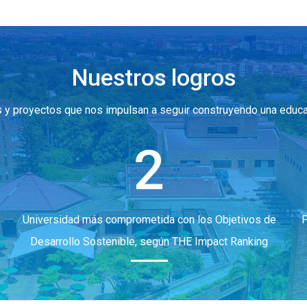
Nuestros logros
ros y proyectos que nos impulsan a seguir construyendo una edu
2
Universidad más comprometida con los Objetivos de
P
Desarrollo Sostenible, según THE Impact Ranking