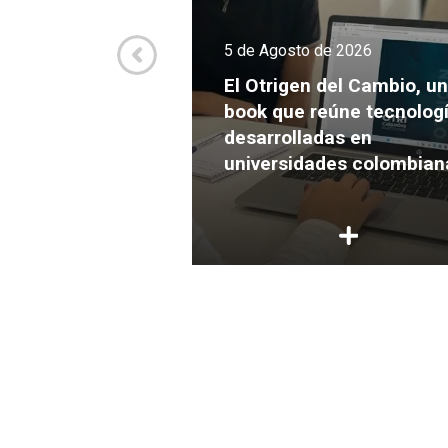
de 2026
5 de Agosto de 2026
va culmina el
Expansión con
El Otrigen del Cambio, un
endimientos
book que reúne tecnolog
s para crecer y
desarrolladas en
ersión
universidades colombian