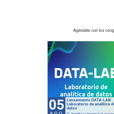
Agéndate con los congr
05
Lanzamiento DATA-LAB:
Laboratorio de analítica d
datos
AGO
Pontificia Universidad Javeria