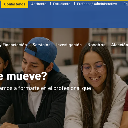
Aspirante
Estudiante
Profesor / Administrativo
Eg
Contáctenos
y Financiación
Servicios
Investigación
Nosotros
Atenció
 vivo de innovación