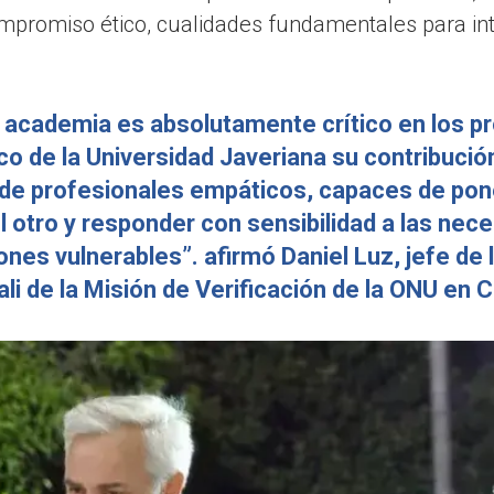
ompromiso ético, cualidades fundamentales para int
 la academia es absolutamente crítico en los 
o de la Universidad Javeriana su contribución
de profesionales empáticos, capaces de pon
l otro y responder con sensibilidad a las nec
ones vulnerables”. afirmó Daniel Luz, jefe de l
li de la Misión de Verificación de la ONU en 