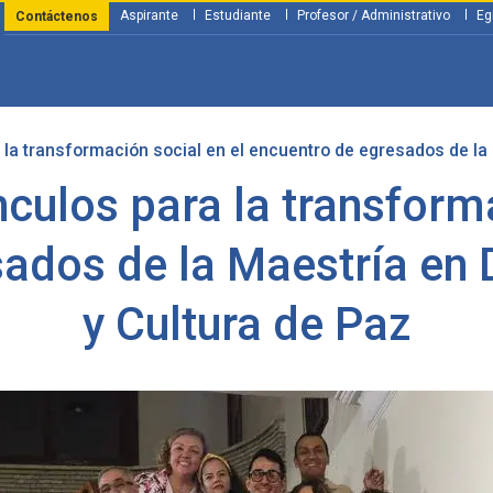
Aspirante
Estudiante
Profesor / Administrativo
Eg
Contáctenos
la transformación social en el encuentro de egresados de l
y Financiación
Servicios
Investigación
Nosotros
Atenció
culos para la transforma
sados de la Maestría e
y Cultura de Paz