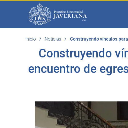
Saltar al contenido principal
Inicio
Noticias
Construyendo vínculos para 
Programas
Becas 
Construyendo vín
encuentro de egre