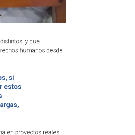
distintos, y que
 derechos humanos desde
s, si
r estos
s
argas,
ma en proyectos reales