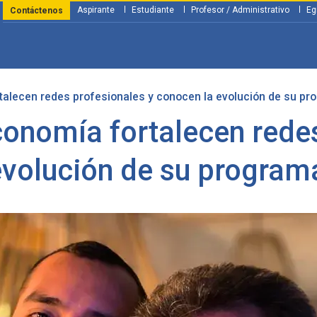
Aspirante
Estudiante
Profesor / Administrativo
Eg
Contáctenos
alecen redes profesionales y conocen la evolución de su p
y Financiación
Servicios
Investigación
Nosotros
Atenció
onomía fortalecen redes
evolución de su progra