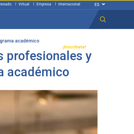
resado
Virtual
Empresa
Internacional
rograma académico
n ciudadana
Transparencia
¡Inscríbete!
 profesionales y
ma académico