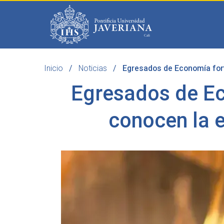
Saltar al contenido principal
Inicio
Noticias
Egresados de Economía fort
Programas
Becas 
Egresados de Ec
conocen la 