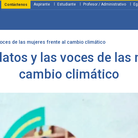
Aspirante
Estudiante
Profesor / Administrativo
Eg
Contáctenos
voces de las mujeres frente al cambio climático
y Financiación
Servicios
Investigación
Nosotros
Atenció
datos y las voces de las 
cambio climático