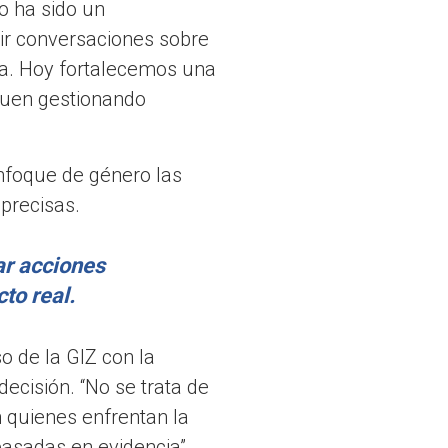
o ha sido un
r conversaciones sobre
da. Hoy fortalecemos una
iguen gestionando
nfoque de género las
 precisas.
ar acciones
to real.
 de la GIZ con la
ecisión. “No se trata de
n quienes enfrentan la
 basadas en evidencia”.