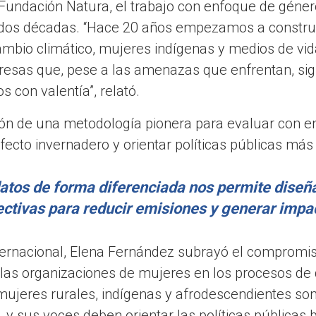
 Fundación Natura, el trabajo con enfoque de géner
os décadas. “Hace 20 años empezamos a construi
ambio climático, mujeres indígenas y medios de vi
deresas que, pese a las amenazas que enfrentan, s
s con valentía”, relató.
ión de una metodología pionera para evaluar con e
ecto invernadero y orientar políticas públicas más
datos de forma diferenciada nos permite diseñ
ctivas para reducir emisiones y generar impac
ternacional, Elena Fernández subrayó el compromiso
e las organizaciones de mujeres en los procesos de d
 mujeres rurales, indígenas y afrodescendientes so
a, y sus voces deben orientar las políticas públicas