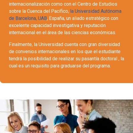
Además, ofrece una variedad de actividades de
internacionalización como con el Centro de Estudios
sobre la Cuenca del Pacífico,
la Universidad Autónoma
de Barcelona, UAB
, España, un aliado estratégico con
excelente capacidad investigativa y reputación
internacional en el área de las ciencias económicas.
Finalmente, la Universidad cuenta con gran diversidad
de convenios internacionales en los que el estudiante
tendrá la posibilidad de realizar su pasantía doctoral , la
cual es un requisito para graduarse del programa.