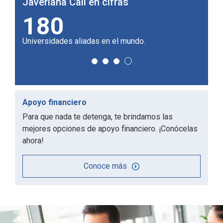
Javeriana Cali en cifras
Javer
11
1
posgrados tiene la Facultad de Ciencias
profes
Económicas y Administrativas.
Apoyo financiero
Para que nada te detenga, te brindamos las
mejores opciones de apoyo financiero. ¡Conócelas
ahora!
Conoce más