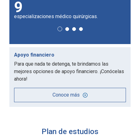
1.347
5
profesores en la universidad.
de los
Apoyo financiero
Para que nada te detenga, te brindamos las
mejores opciones de apoyo financiero. ¡Conócelas
ahora!
Conoce más
Plan de estudios