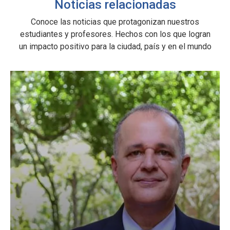
Noticias relacionadas
to
e
o
Conoce las noticias que protagonizan nuestros
estudiantes y profesores. Hechos con los que logran
n
un impacto positivo para la ciudad, país y en el mundo
o
e
s