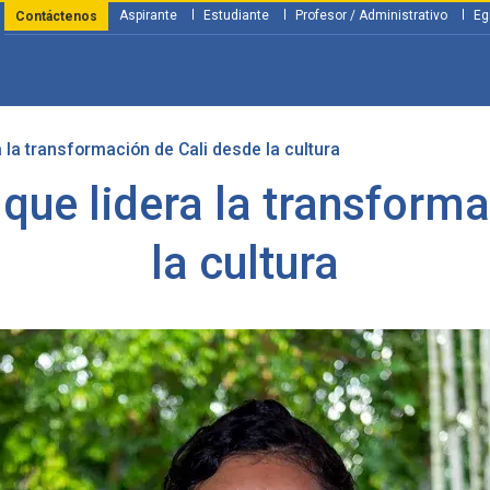
Aspirante
Estudiante
Profesor / Administrativo
Eg
Contáctenos
a la transformación de Cali desde la cultura
y Financiación
Servicios
Investigación
Nosotros
Atenció
 que lidera la transform
la cultura