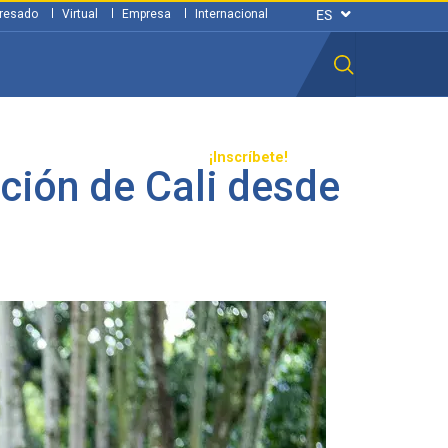
resado
Virtual
Empresa
Internacional
n ciudadana
Transparencia
¡Inscríbete!
ación de Cali desde