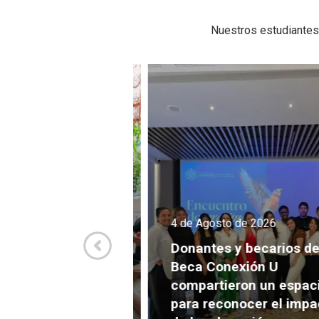
Nuestros estudiantes
de 2026
4 de Agosto de 2026
amiliares, la
Donantes y becarios de l
ue conecta a
Beca Conexión U
 con estudiantes
compartieron un espacio
 Unidos y
para reconocer el impac