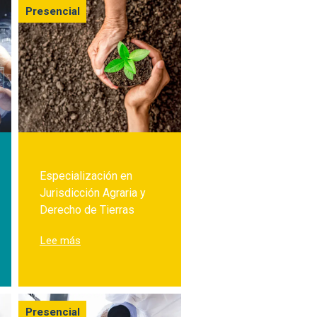
Presencial
Especialización en
Jurisdicción Agraria y
Derecho de Tierras
ión en Ingeniería de Software
sobre Especialización en Jurisdicción Agraria y De
Lee más
Presencial