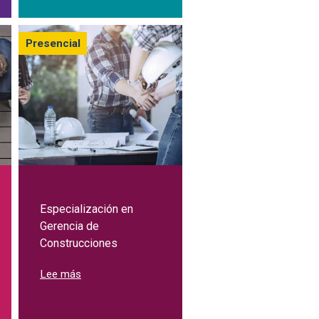
Presencial
Especialización en
Gerencia de
Construcciones
ión en Finanzas
itivas
sobre Especialización en Gerencia de Construccio
Lee más