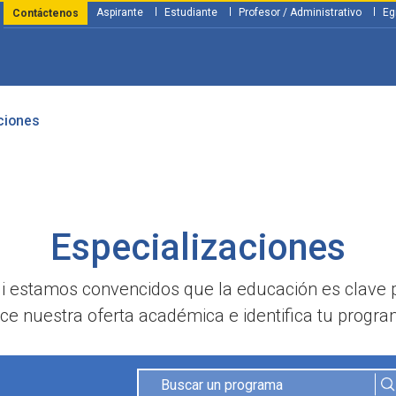
Aspirante
Estudiante
Profesor / Administrativo
Eg
Contáctenos
ciones
y Financiación
Servicios
Investigación
Nosotros
Atenció
Especializaciones
li estamos convencidos que la educación es clave 
e nuestra oferta académica e identifica tu program