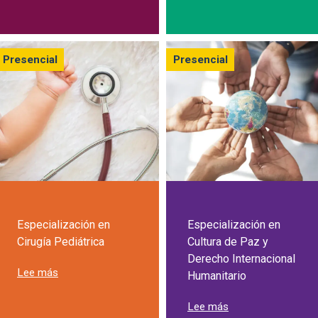
Presencial
Presencial
Especialización en
Especialización en
Cirugía Pediátrica
Cultura de Paz y
Derecho Internacional
sobre Especialización en Cirugía Pediátrica
Lee más
Humanitario
sobre Especializac
Lee más