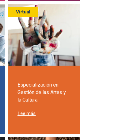
Virtual
Especialización en
Gestión de las Artes y
la Cultura
ión en Gerencia Social
oría en Salud
sobre Especialización en Gestión de las Artes y la 
Lee más